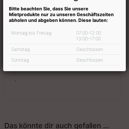
Bitte beachten Sie, dass Sie unsere
Mietprodukte nur zu unseren Geschäftszeiten
In den Warenkorb
abholen und abgeben können. Diese lauten:
inkl. 19 % MwSt.
Montag bis Freitag
07:00–12:00
13:00–17:00
Samstag
Geschlossen
Zubehör
Mietpreis Informationen
Sonntag
Geschlossen
“
Das könnte dir auch gefallen …