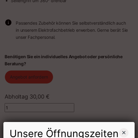
Seitengriff um 360° drehbar
Passendes Zubehör können Sie selbstverständlich auch
in unserem Elektrofachbetrieb erwerben. Gerne berät Sie
unser Fachpersonal.
Benötigen Sie ein individuelles Angebot oder persönliche
Beratung?
Angebot anfordern
Abholtag
30,00
€
Quantity
Mietdauer
Unsere Öffnungszeiten
×