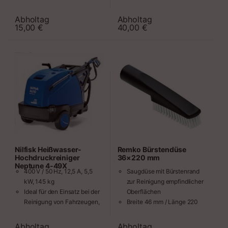
max. 20 bar
Euronorm
max. 35 °C
Infine Clean Filter-System
Abholtag
Abholtag
Zeitraum
Zeitraum
Düsengröße 2,5 mm
inkl. Bodendüse,
15,00
€
40,00
€
Saugschlauch, Saugrohrset,
Werkzeugmuffe, Adapter
Schlauchlänge 4 m /
Schlauch-Ø 32 mm
Luftvolumen 4,5 m³/min
Max. Unterdruck 250 mbar
Abmessung 565 x 385 x 605
mm
Nilfisk Heißwasser-
Remko Bürstendüse
Hochdruckreiniger
36×220 mm
Neptune 4-49X
400 V / 50 Hz, 12,5 A, 5,5
Saugdüse mit Bürstenrand
kW, 145 kg
zur Reinigung empfindlicher
Ideal für den Einsatz bei der
Oberflächen
Reinigung von Fahrzeugen,
Breite 46 mm / Länge 220
im gewerblichen Bereich
mm
und bei landwirtschaftlichen
Abholtag
Abholtag