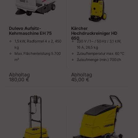
Dulevo Aufsitz-
Kärcher
Kehrmaschine EH 75
Hochdruckreiniger HD
650
1,5 kW, Radformel 4 x 2, 450
230 V / 1~ / 50 Hz / 3,1 kW,
kg
16 A, 26,5 kg
Max. Flächenleistung 5.700
Zulauftemperatur max. 60 °C
m²
Zulaufmenge (min.) 700 l/h
Kehrgutbehälter 85 l für
Zulaufdruck max. 10 bar
manuelle Entleerung
Arbeitsdruck 20-150 bar
Abholtag
Abholtag
Zeitraum
Zeitraum
Arbeitsbreite 950 mm
Fördermenge 180-550 l/h
180,00
€
45,00
€
Sauggebläse, Kehrwalze,
Kehrbesen v.