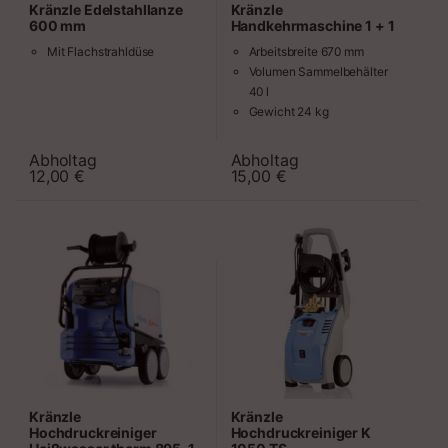
Kränzle Edelstahllanze
Kränzle
600 mm
Handkehrmaschine 1 + 1
Mit Flachstrahldüse
Arbeitsbreite 670 mm
Volumen Sammelbehälter
40 l
Gewicht 24 kg
Kehrschaufel-Prinzip
Rotierender Seitenbesen
Abholtag
Abholtag
Zeitraum
Zeitraum
aus Nylon
12,00
€
15,00
€
Stufenlose
Höhenverstellung
Kränzle
Kränzle
Hochdruckreiniger
Hochdruckreiniger K