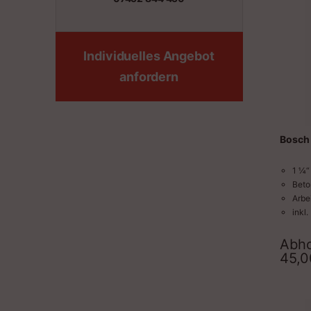
Individuelles Angebot
anfordern
Bosch
1 ¼“
Beto
Arbe
inkl
zzgl
Abho
45,