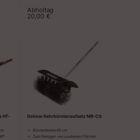
SoftStart
Drehbares Griffsystem (5 Positionen)
Abholtag
raum
Zeitraum
20,00
€
f für
en
z HT-
Dolmar Kehrbürstenaufsatz MB-CS
cm
Bürstenbreite 60 cm
90°
Zum Reinigen von unebenen Flächen