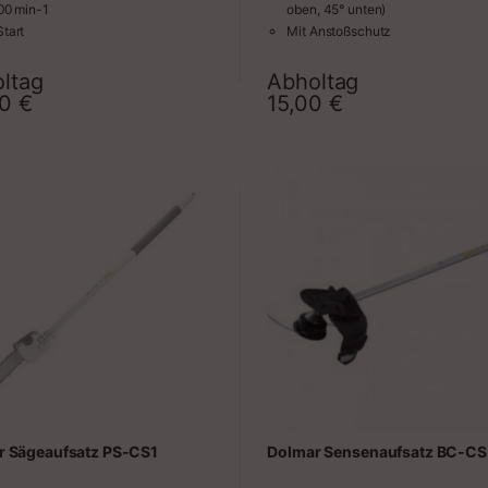
700 min-1
oben, 45° unten)
Start
Mit Anstoßschutz
rbremse
zeugloser Wechsel der
ltag
Abholtag
Zeitraum
Zeit
iaufsätze
00
€
15,00
€
nverstellbarer Rundgriff
e ohne Anbaugerät 1,01 m
iebswelle starr
r Sägeaufsatz PS-CS1
Dolmar Sensenaufsatz BC-CS