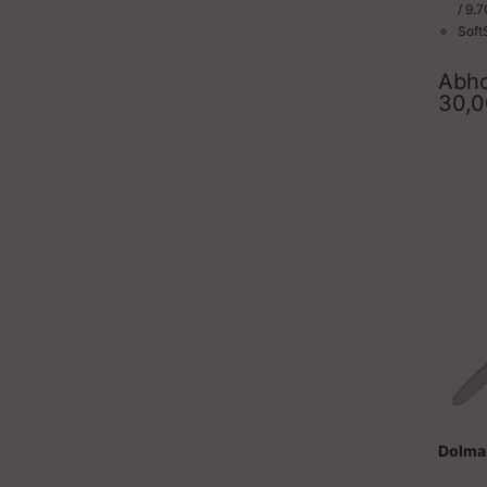
/ 9.
Soft
Moto
Werk
Abho
Komb
30,
Höhe
Läng
Antr
Dolma