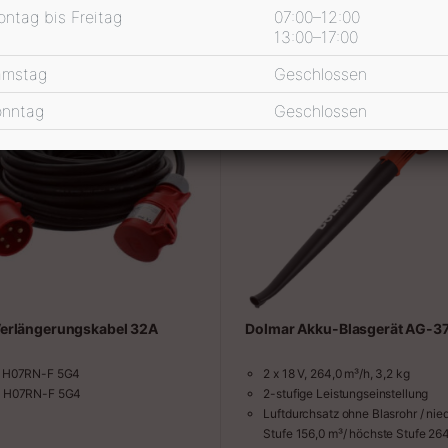
ntag bis Freitag
07:00–12:00
13:00–17:00
amstag
Geschlossen
onntag
Geschlossen
erlängerungskabel 32A
Dolmar Akku-Blasgerät AG-3
m H07RN-F 5G4
2 x 18 V, 264,0 m³/h, 3,2 kg
m H07RN-F 5G4
2-stufige Leistungseinstellung
Luftdurchsatz ohne Blasrohr / nied
Stufe 156,0 m³/ höchste Stufe 26