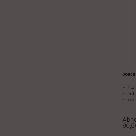
Bosch
1 ¼“
inkl
zzgl
Abho
90,