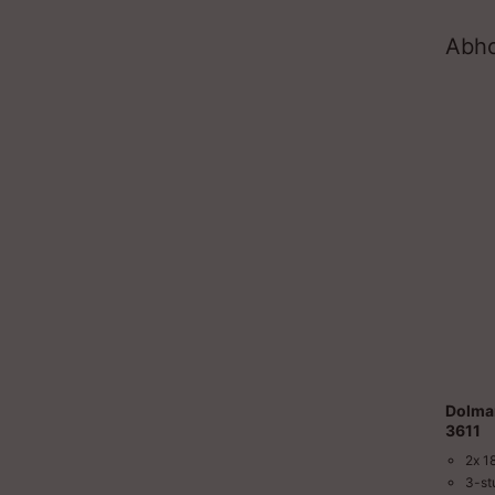
Abh
Dolma
3611
2x 1
3-st