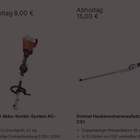
m³/h
Luftgeschwindigkeit 57 / 93 m/s
Abholtag
oltag
8,00
€
Zeitraum
Zeit
Gebogene Flachdüse für optimale
15,00
€
Handhabung
Rutschfester, gummierter Handgrif
sicheres und angenehmes Arbeit
r Akku-Kombi-System AC-
Dolmar Heckenscherenaufsat
CS1
8 V, Grundgerät, 4,1 kg
Doppelseitiger Messerbalken 49 
ufige Drehzahlleistung 5.700 / 8.200
In 13 Stufen um 135° verstellbar (