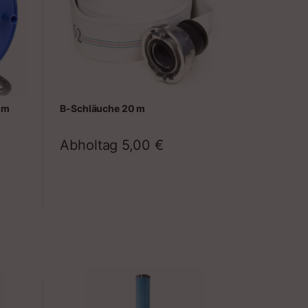
 m
B-Schläuche 20 m
Abholtag
5,00
€
Zeitraum
n
raum