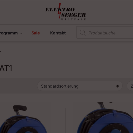
Products search
programm
Sale
Kontakt
“
AT1