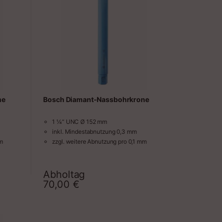
ne
Bosch Diamant-Nassbohrkrone
1 ¼“ UNC Ø 152 mm
inkl. Mindestabnutzung 0,3 mm
mm
zzgl. weitere Abnutzung pro 0,1 mm
Abholtag
raum
Zeitraum
70,00
€