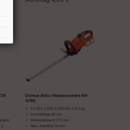
729
Dolmar Akku-Heckenschere AH-
3766
2 x 18 V, 2.000-3.600 min-1, 5,2 kg
Schnittlänge 65 cm
rigste
Messerabstand 27,5 mm
4,0
Max. Aststärke 18 mm