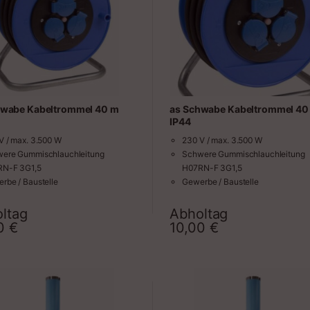
hwabe Kabeltrommel 40 m
as Schwabe Kabeltrommel 40
IP44
V / max. 3.500 W
230 V / max. 3.500 W
ere Gummischlauchleitung
Schwere Gummischlauchleitung
RN-F 3G1,5
H07RN-F 3G1,5
rbe / Baustelle
Gewerbe / Baustelle
Thermoschutzschalter
VDE-Thermoschutzschalter
ück Schutzkontaktsteckdosen
3 Stück Schutzkontaktsteckdose
ltag
Abholtag
Zeitraum
Zeit
00
€
10,00
€