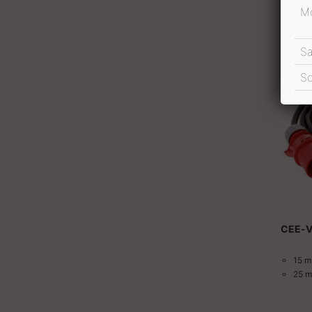
Mo
S
S
CEE-V
15 
25 