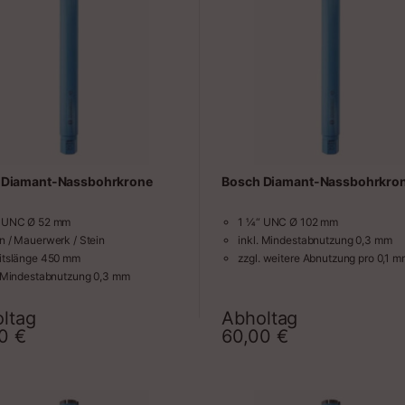
 Diamant-Nassbohrkrone
Bosch Diamant-Nassbohrkro
 UNC Ø 52 mm
1 ¼“ UNC Ø 102 mm
n / Mauerwerk / Stein
inkl. Mindestabnutzung 0,3 mm
itslänge 450 mm
zzgl. weitere Abnutzung pro 0,1 
. Mindestabnutzung 0,3 mm
. weitere Abnutzung pro 0,1 mm
ltag
Abholtag
Zeitraum
Zeit
00
€
60,00
€