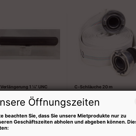
 Verlängerung 1 ¼“ UNC
C-Schläuche 20 m
nsere Öffnungszeiten
e: 500 mm
Abholtag
5,00
€
Zeit
te beachten Sie, dass Sie unsere Mietprodukte nur zu
seren Geschäftszeiten abholen und abgeben können. Die
ten:
oltag
5,00
€
Zeitraum