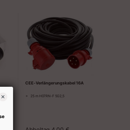
CEE-Verlängerungskabel 16A
×
25 m H07RN-F 5G2,5
raum
se
Abholtag
4,00
€
Zeitraum