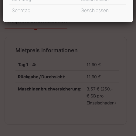
Sonntag
Geschlossen
Mietpreis Informationen
Mietpreis Informationen
Tag 1 - 4:
11,90 €
Rückgabe / Durchsicht:
11,90 €
Maschinenbruchversicherung:
3,57 € (250,-
€ SB pro
Einzelschaden)