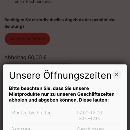
unser Fachpersonal.
Benötigen Sie ein individuelles Angebot oder persönliche
Beratung?
Angebot anfordern
Abholtag
60,00
€
Quantity
Unsere Öffnungszeiten
×
Mietdauer
Bitte beachten Sie, dass Sie unsere
Mietprodukte nur zu unseren Geschäftszeiten
abholen und abgeben können. Diese lauten:
Montag bis Freitag
07:00–12:00
In den Warenkorb
13:00–17:00
inkl. 19 % MwSt.
Samstag
Geschlossen