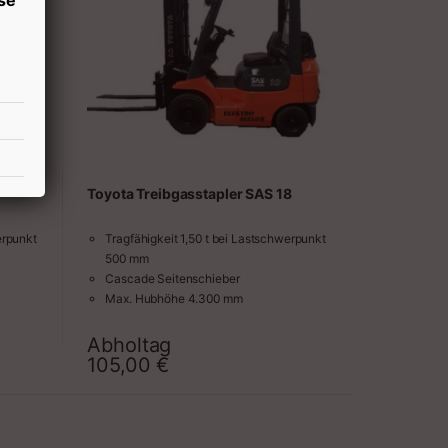
Toyota Treibgasstapler SAS 18
erpunkt
Tragfähigkeit 1,50 t bei Lastschwerpunkt
500 mm
Cascade Seitenschieber
Max. Hubhöhe 4.300 mm
Vollfreisicht-Hubgerüst
Gabelzinken Länge 1.200 mm
Abholtag
raum
Zeitraum
Länge einschl. Gabelrücken 2.280 mm
105,00
€
Gesamtbreite 1.070 mm
Höhe über Schutzdach 2.080 mm
Wenderadius 1.980 mm
Betriebsbremse hydraulisch