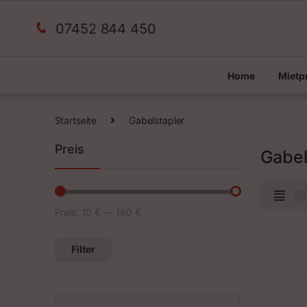
07452 844 450
Home
Miet
Startseite
Gabelstapler
Preis
Gabel
Preis:
10 €
—
180 €
Min. Preis
Max. Preis
Filter