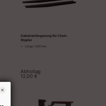
Gabelverlängerung für Clark-
Stapler
Länge: 1.800 mm
tapler
Abholtag
raum
Zeitraum
12,00
€
×
se