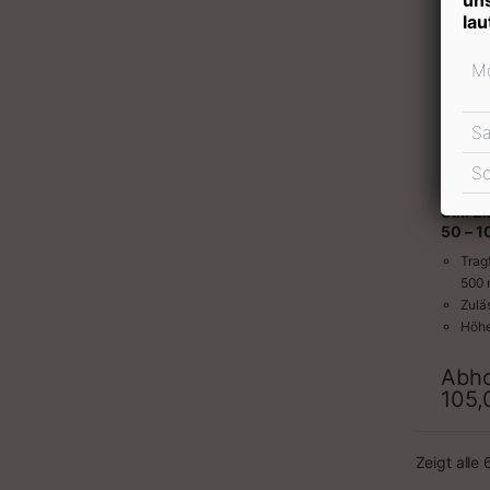
lau
Mo
S
S
Still E
50 – 1
Trag
500
Zulä
Höhe
mm
Max.
Abho
Höhe
105
Gesa
Brei
Wend
Zeigt alle