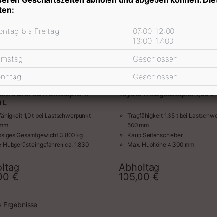
ten:
ntag bis Freitag
07:00–12:00
13:00–17:00
amstag
Geschlossen
onntag
Geschlossen
lektro Dreirad Frontstapler R
Toyota Treibgasstapler 1,35 t
0 L
fähigkeit 1,0 t bei Lastschwerpunkt
Tragfähigkeit 1,35 t bei Lastschw
 mm
500 mm
ssiges Gesamtgewicht 3.800 kg
Kaup Seitenschieber
 Hubgerüst eingefahren ca. 1.830
Max. Hubhöhe 4.300 mm
Vollfreisicht-Hubgerüst
 Hubhöhe ca. 2.740 mm
Gabelzinken Länge 1.200 mm
ltag
Abholtag
Zeitraum
Zeit
 über Schutzdach ca. 1.950 mm
Eigengewicht ca. 3.110 kg
,00
€
105,00
€
mtlänge ca. 2.860 mm
te ca. 1.060 mm
eradius ca. 1.410 mm
 6 Ergebnisse