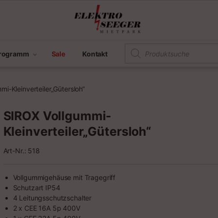
Products search
programm
Sale
Kontakt
i-Kleinverteiler„Gütersloh“
SIROX Vollgummi-
Kleinverteiler„Gütersloh“
Art-Nr.: 518
Vollgummigehäuse mit Tragegriff
Schutzart IP54
4 Leitungsschutzschalter
2 x CEE 16A 5p 400V