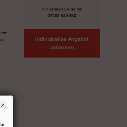
Wir beraten Sie gerne:
07452 844 450
erem
Individuelles Angebot
al.
anfordern
×
se