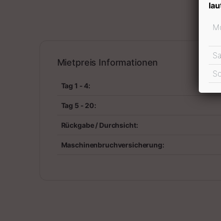
lau
Miet
Mo
S
Mietpreis Informationen
S
Tag 1 - 4:
Tag 5 - 20:
Rückgabe / Durchsicht:
Maschinenbruchversicherung: