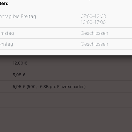
ten:
preis Informationen
ntag bis Freitag
07:00–12:00
13:00–17:00
amstag
Geschlossen
onntag
Geschlossen
15,00 €
12,00 €
5,95 €
5,95 € (500,- € SB pro Einzelschaden)