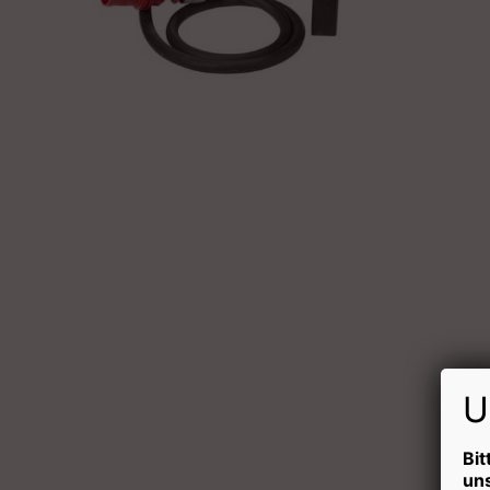
U
Bit
un