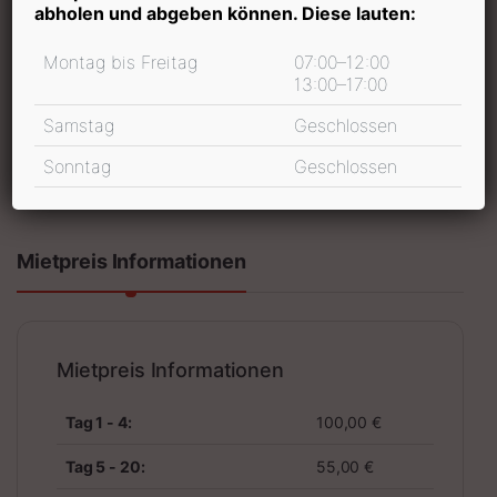
abholen und abgeben können. Diese lauten:
Mietdauer
Montag bis Freitag
07:00–12:00
13:00–17:00
Samstag
Geschlossen
In den Warenkorb
Sonntag
Geschlossen
inkl. 19 % MwSt.
Mietpreis Informationen
Mietpreis Informationen
Tag 1 - 4:
100,00 €
Tag 5 - 20:
55,00 €