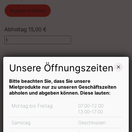
Angebot anfordern
Abholtag
15,00
€
Quantity
Mietdauer
Unsere Öffnungszeiten
×
Bitte beachten Sie, dass Sie unsere
Mietprodukte nur zu unseren Geschäftszeiten
In den Warenkorb
abholen und abgeben können. Diese lauten:
inkl. 19 % MwSt.
Montag bis Freitag
07:00–12:00
13:00–17:00
Samstag
Geschlossen
Mietpreis Informationen