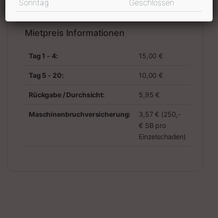
Sonntag
Geschlossen
Mietpreis Informationen
Tag 1 - 4:
15,00 €
Tag 5 - 20:
10,00 €
Rückgabe / Durchsicht:
5,95 €
Maschinenbruchversicherung:
3,57 € (250,-
€ SB pro
Einzelschaden)