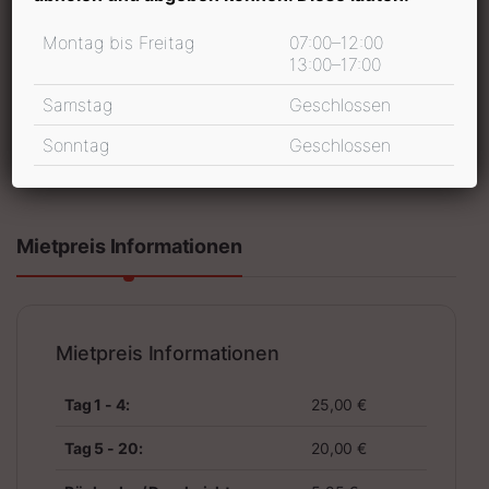
Mietdauer
Montag bis Freitag
07:00–12:00
13:00–17:00
Samstag
Geschlossen
In den Warenkorb
Sonntag
Geschlossen
inkl. 19 % MwSt.
Mietpreis Informationen
Mietpreis Informationen
Tag 1 - 4:
25,00 €
Tag 5 - 20:
20,00 €