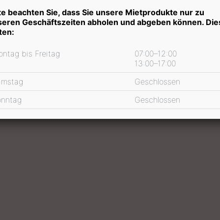
scheiben
Mietpreis Informationen
te beachten Sie, dass Sie unsere Mietprodukte nur zu
seren Geschäftszeiten abholen und abgeben können. Die
ten:
ntag bis Freitag
07:00–12:00
13:00–17:00
amstag
Geschlossen
onntag
Geschlossen