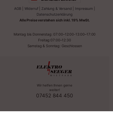
AGB
|
Widerruf
|
Zahlung & Versand
|
Impressum
|
Datenschutzerklärung
Alle Preise verstehen sich inkl. 19% MwSt.
Montag bis Donnerstag: 07:00–12:00-13:00–17:00
Freitag:07:00–12:30
Samstag & Sonntag: Geschlossen
Wir helfen Ihnen gerne
weiter!
07452 844 450