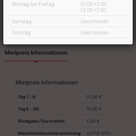
Montag bis Freitag
07:00–12:00
13:00–17:00
In den Warenkorb
Samstag
Geschlossen
inkl. 19 % MwSt.
Sonntag
Geschlossen
Mietpreis Informationen
Mietpreis Informationen
Tag 1 - 4:
15,00 €
Tag 5 - 20:
10,00 €
Rückgabe / Durchsicht:
5,95 €
Maschinenbruchversicherung:
3,57 € (250,-