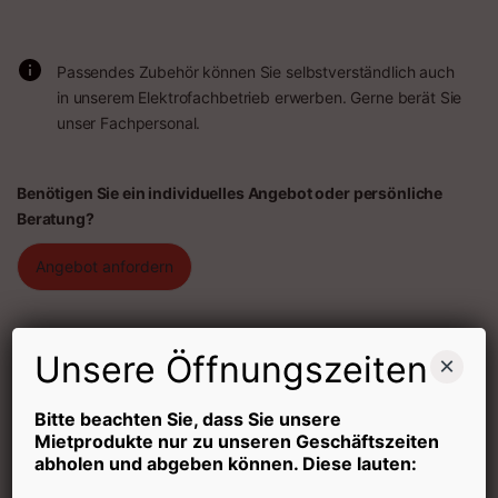
Passendes Zubehör können Sie selbstverständlich auch
in unserem Elektrofachbetrieb erwerben. Gerne berät Sie
unser Fachpersonal.
Benötigen Sie ein individuelles Angebot oder persönliche
Beratung?
Angebot anfordern
Abholtag
15,00
€
Unsere Öffnungszeiten
×
Quantity
Bitte beachten Sie, dass Sie unsere
Mietprodukte nur zu unseren Geschäftszeiten
Mietdauer
abholen und abgeben können. Diese lauten: