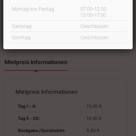
Montag bis Freitag
07:00–12:00
13:00–17:00
Samstag
Geschlossen
In den Warenkorb
Sonntag
Geschlossen
inkl. 19 % MwSt.
Mietpreis Informationen
Mietpreis Informationen
Tag 1 - 4:
15,00 €
Tag 5 - 20:
10,00 €
Rückgabe / Durchsicht:
5,95 €