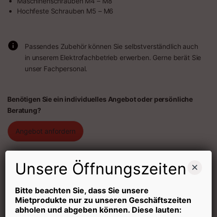
Maschinenschrauben M4 – M8
Hochfeste Schrauben M5 – M6
Passendes Zubehör können Sie selbstverständlich auch
in unserem Elektrofachbetrieb erwerben. Gerne berät Sie
unser Fachpersonal.
Benötigen Sie ein individuelles Angebot oder persönliche
Beratung?
Angebot anfordern
Abholtag
15,00
€
Unsere Öffnungszeiten
×
Quantity
Bitte beachten Sie, dass Sie unsere
Mietprodukte nur zu unseren Geschäftszeiten
abholen und abgeben können. Diese lauten:
Mietdauer