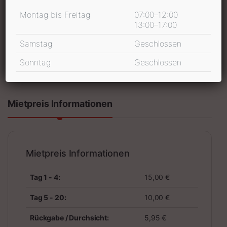
Montag bis Freitag
07:00–12:00
13:00–17:00
Samstag
Geschlossen
In den Warenkorb
Sonntag
Geschlossen
inkl. 19 % MwSt.
Mietpreis Informationen
Mietpreis Informationen
Tag 1 - 4:
15,00 €
Tag 5 - 20:
10,00 €
Rückgabe / Durchsicht:
5,95 €