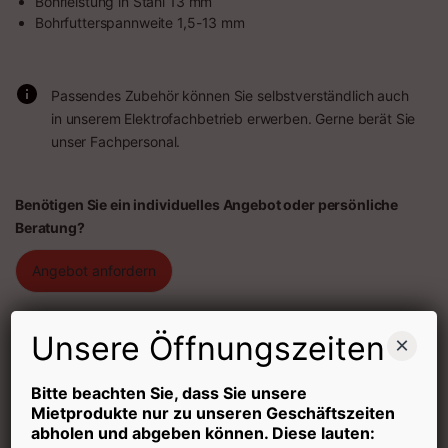
Bohrleistung in Stahl 13 mm
Bohrfutterspannweite 1,5-13 mm
Passendes Zubehör können Sie selbstverständlich auch
in unserem Elektrofachbetrieb erwerben. Gerne berät Sie
unser Fachpersonal.
Benötigen Sie ein individuelles Angebot oder persönliche
Beratung?
Angebot anfordern
Abholtag
15,00
€
Unsere Öffnungszeiten
×
Quantity
Bitte beachten Sie, dass Sie unsere
Mietprodukte nur zu unseren Geschäftszeiten
abholen und abgeben können. Diese lauten:
Mietdauer