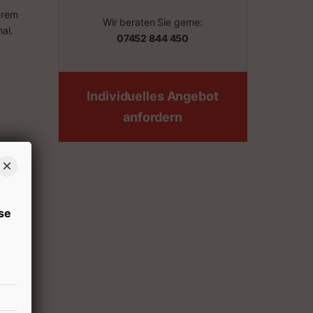
erem
Wir beraten Sie gerne:
al.
07452 844 450
Individuelles Angebot
anfordern
×
se