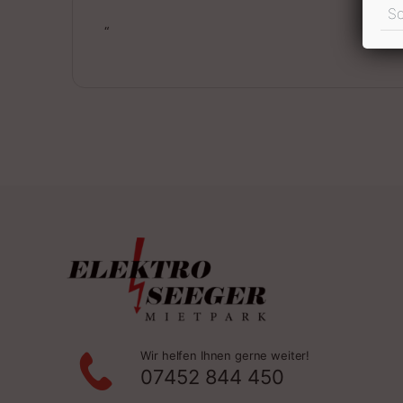
S
“
Wir helfen Ihnen gerne weiter!
07452 844 450