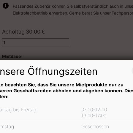
Passendes Zubehör können Sie selbstverständlich auch in uns
Elektrofachbetrieb erwerben. Gerne berät Sie unser Fachperson
Abholtag
30,00
€
Quantity
Mietdauer
nsere Öffnungszeiten
te beachten Sie, dass Sie unsere Mietprodukte nur zu
In den Warenkorb
seren Geschäftszeiten abholen und abgeben können. Die
ten:
inkl. 19 % MwSt.
ntag bis Freitag
07:00–12:00
13:00–17:00
Mietpreis Informationen
amstag
Geschlossen