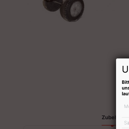
U
Bit
un
lau
Mo
Zubehör
S