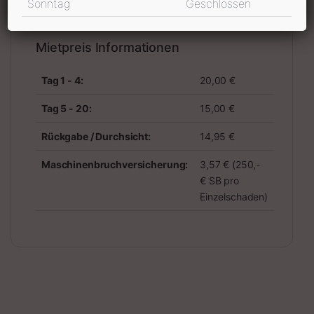
Sonntag
Geschlossen
Mietpreis Informationen
Tag 1 - 4:
20,00 €
Tag 5 - 20:
15,00 €
Rückgabe / Durchsicht:
14,95 €
Maschinenbruchversicherung:
3,57 € (250,-
€ SB pro
Einzelschaden)