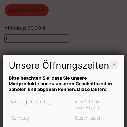
Angebot anfordern
Abholtag
20,00
€
Quantity
Mietdauer
Unsere Öffnungszeiten
×
Bitte beachten Sie, dass Sie unsere
Mietprodukte nur zu unseren Geschäftszeiten
In den Warenkorb
abholen und abgeben können. Diese lauten:
inkl. 19 % MwSt.
Montag bis Freitag
07:00–12:00
13:00–17:00
Samstag
Geschlossen
Mietpreis Informationen