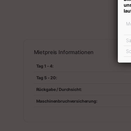
un
lau
Mo
Miet
S
S
Mietpreis Informationen
Tag 1 - 4:
Tag 5 - 20:
Rückgabe / Durchsicht:
Maschinenbruchversicherung: