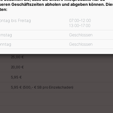
seren Geschäftszeiten abholen und abgeben können. Die
inkl. 19 % MwSt.
ten:
ntag bis Freitag
07:00–12:00
13:00–17:00
preis Informationen
amstag
Geschlossen
onntag
Geschlossen
25,00 €
20,00 €
5,95 €
5,95 € (500,- € SB pro Einzelschaden)