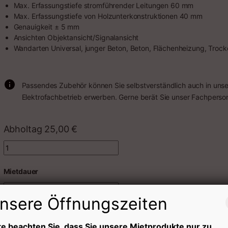
Max. Erfassungstiefe stromführender Leitungen 60 mm
Max. Erfassungstiefe von Holzunterkonstruktionen 40 mm
Genauigkeit ± 5 mm
Ansichten Objektansicht/Signalansicht
Wandarten Universal, junger Beton, Beton, Flächenheizung, Troc
Passendes Zubehör können Sie selbstverständlich auch in uns
Elektrofachbetrieb erwerben. Gerne berät Sie unser Fachperson
Abholtag
25,00
€
Quantity
Mietdauer
nsere Öffnungszeiten
In den Warenkorb
te beachten Sie, dass Sie unsere Mietprodukte nur zu