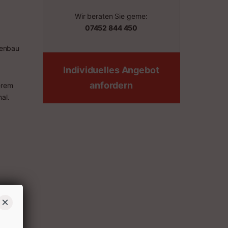
Wir beraten Sie gerne:
07452 844 450
kenbau
Individuelles Angebot
anfordern
erem
al.
×