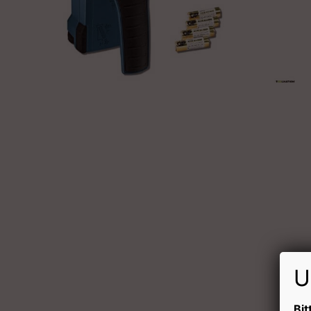
U
Bit