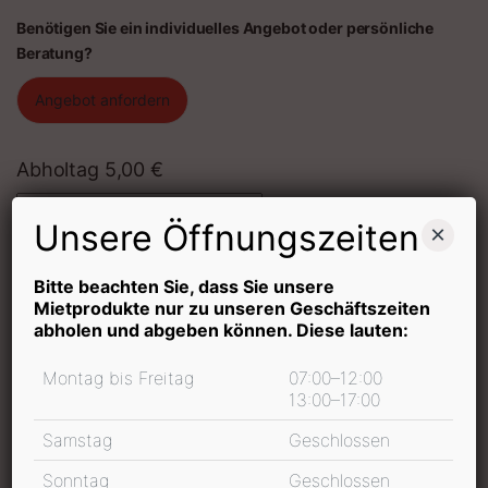
Benötigen Sie ein individuelles Angebot oder persönliche
Beratung?
Angebot anfordern
Abholtag
5,00
€
Quantity
Unsere Öffnungszeiten
×
Mietdauer
Bitte beachten Sie, dass Sie unsere
Mietprodukte nur zu unseren Geschäftszeiten
abholen und abgeben können. Diese lauten:
Montag bis Freitag
07:00–12:00
In den Warenkorb
13:00–17:00
inkl. 19 % MwSt.
Samstag
Geschlossen
Sonntag
Geschlossen